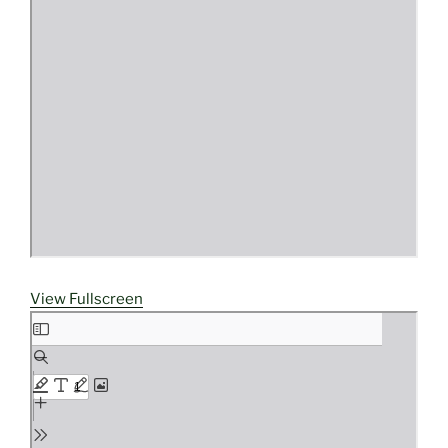
View Fullscreen
Aller
au
contenu
PDF