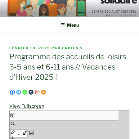
Aller
au
contenu
Menu
principal
PUBLIÉ
FÉVRIER 10, 2025
PAR
FABIEN V
LE
Programme des accueils de loisirs
3-5 ans et 6-11 ans // Vacances
d’Hiver 2025 !
View Fullscreen
Aller
au
contenu
PDF